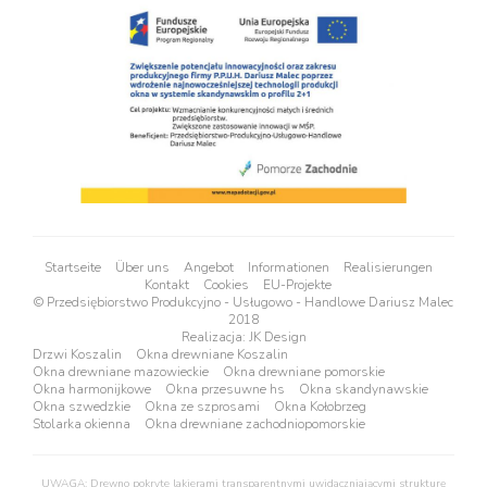
Startseite
Über uns
Angebot
Informationen
Realisierungen
Kontakt
Cookies
EU-Projekte
© Przedsiębiorstwo Produkcyjno - Usługowo - Handlowe Dariusz Malec
2018
Realizacja:
JK Design
Drzwi Koszalin
Okna drewniane Koszalin
Okna drewniane mazowieckie
Okna drewniane pomorskie
Okna harmonijkowe
Okna przesuwne hs
Okna skandynawskie
Okna szwedzkie
Okna ze szprosami
Okna Kołobrzeg
Stolarka okienna
Okna drewniane zachodniopomorskie
UWAGA: Drewno pokryte lakierami transparentnymi uwidaczniającymi strukturę