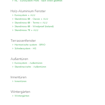
NL - Eurosystem Profil - nach innen geöffnet
Holz-Aluminium Fenster
Eurosystem + ALU
Skandinova 68 - Classic + ALU
Skandinova 68 - Termo + ALU
Skandinova 68 - Windproof (Iceland)
Skandinova 78 + ALU
Terrassenfenster
Harmonische system - BRIO
Schiebesystem - HS
Außentüren
Eurosystem - Außentüren
Skandinavische - Außentüren
Innentüren
Innentüren
Wintergärten
Wintergärten