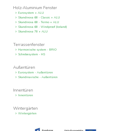
Holz-Aluminium Fenster
Eurosystem + ALU
Skandinova 68 - Classic + ALU
Skandinova 68 - Termo + ALU
Skandinova 68 - Windproof (Iceland)
Skandinova 78 + ALU
Terrassenfenster
Harmonische system - BRIO
Schiebesystem - HS
Außentüren
Eurosystem - Außentüren
Skandinavische - Außentüren
Innentüren
Innentüren
Wintergärten
Wintergärten