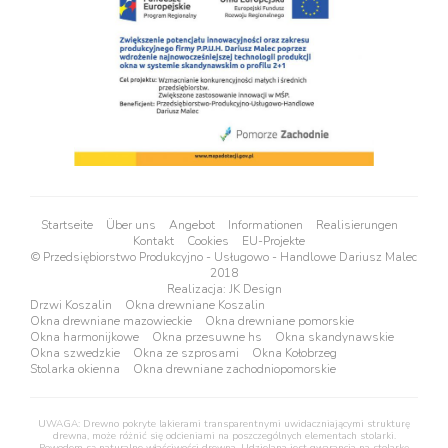
Startseite
Über uns
Angebot
Informationen
Realisierungen
Kontakt
Cookies
EU-Projekte
© Przedsiębiorstwo Produkcyjno - Usługowo - Handlowe Dariusz Malec
2018
Realizacja:
JK Design
Drzwi Koszalin
Okna drewniane Koszalin
Okna drewniane mazowieckie
Okna drewniane pomorskie
Okna harmonijkowe
Okna przesuwne hs
Okna skandynawskie
Okna szwedzkie
Okna ze szprosami
Okna Kołobrzeg
Stolarka okienna
Okna drewniane zachodniopomorskie
UWAGA: Drewno pokryte lakierami transparentnymi uwidaczniającymi strukturę
drewna, może różnić się odcieniami na poszczególnych elementach stolarki.