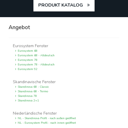
PRODUKT KATALOG
Angebot
Eurosystem Fenster
Eurosystem 68
Eurosystem 68 - Altdeutsch
Eurosystem 78
Eurosystem 78 - Altdeutsch
Eurosystem 92
Skandinavische Fenster
Skandinova 68 - Classic
Skandinova 68 - Termo
Skandinova 78
Skandinova 2+1
Niederländische Fenster
NL - Skandinova Profil - nach außen geöffnet
NL - Eurosystem Profil - nach innen geöffnet