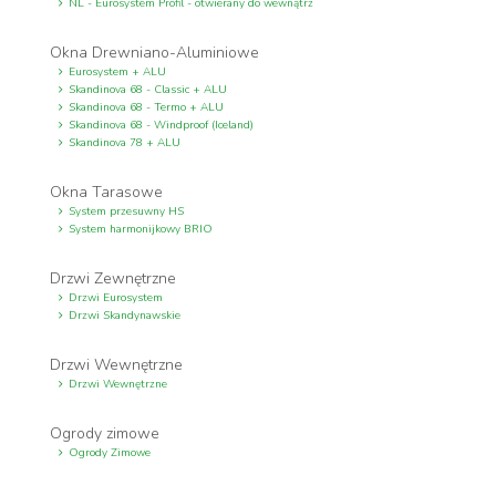
NL - Eurosystem Profil - otwierany do wewnątrz
Okna Drewniano-Aluminiowe
Eurosystem + ALU
Skandinova 68 - Classic + ALU
Skandinova 68 - Termo + ALU
Skandinova 68 - Windproof (Iceland)
Skandinova 78 + ALU
Okna Tarasowe
System przesuwny HS
System harmonijkowy BRIO
Drzwi Zewnętrzne
Drzwi Eurosystem
Drzwi Skandynawskie
Drzwi Wewnętrzne
Drzwi Wewnętrzne
Ogrody zimowe
Ogrody Zimowe