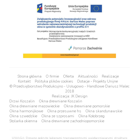
Strona główna
O firmie
Oferta
Aktualności
Realizacje
Kontakt
Polityka plików cookies
Dotacje - Projekty Unijne
© Przedsiębiorstwo Produkcyjno - Usługowo - Handlowe Dariusz Malec
2018
Realizacja:
JK Design
Drzwi Koszalin
Okna drewniane Koszalin
Okna drewniane mazowieckie
Okna drewniane pomorskie
Okna harmonijkowe
Okna przesuwne hs
Okna skandynawskie
Okna szwedzkie
Okna ze szprosami
Okna Kołobrzeg
Stolarka okienna
Okna drewniane zachodniopomorskie
UWAGA: Drewno pokryte lakierami transparentnymi uwidaczniającymi strukturę