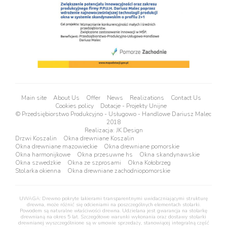
Main site
About Us
Offer
News
Realizations
Contact Us
Cookies policy
Dotacje - Projekty Unijne
© Przedsiębiorstwo Produkcyjno - Usługowo - Handlowe Dariusz Malec
2018
Realizacja:
JK Design
Drzwi Koszalin
Okna drewniane Koszalin
Okna drewniane mazowieckie
Okna drewniane pomorskie
Okna harmonijkowe
Okna przesuwne hs
Okna skandynawskie
Okna szwedzkie
Okna ze szprosami
Okna Kołobrzeg
Stolarka okienna
Okna drewniane zachodniopomorskie
UWAGA: Drewno pokryte lakierami transparentnymi uwidaczniającymi strukturę
drewna, może różnić się odcieniami na poszczególnych elementach stolarki.
Powodem są naturalne właściwości drewna. Udzielana jest gwarancja na stolarkę
drewnianą na okres 5 lat. Szczegółowe warunki wykonania oraz dostawy stolarki
drewnianej wyszczególnione są w umowie sprzedaży, stanowiącej integralną część